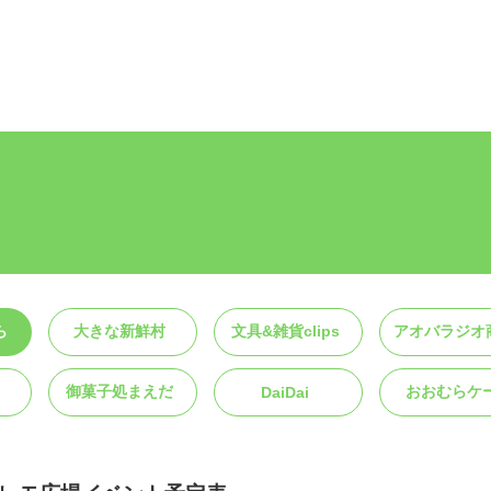
ら
大きな新鮮村
文具&雑貨clips
アオバラジオ
御菓子処まえだ
おおむらケ
DaiDai