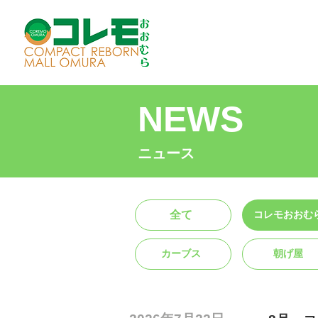
NEWS
ニュース
全て
コレモおおむ
カーブス
朝げ屋