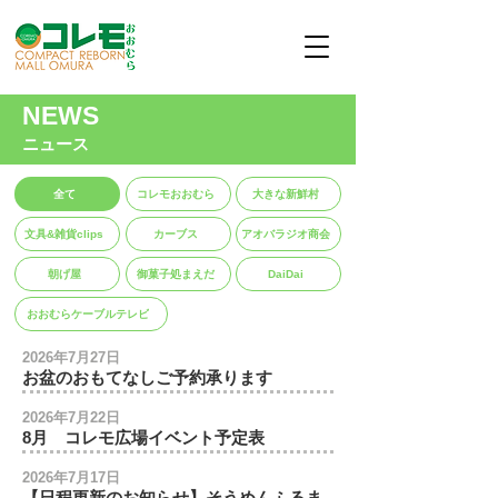
NEWS
ニュース
全て
コレモおおむら
大きな新鮮村
文具&雑貨clips
カーブス
アオバラジオ商会
朝げ屋
御菓子処まえだ
DaiDai
おおむらケーブルテレビ
2026年7月27日
お盆のおもてなしご予約承ります
2026年7月22日
8月 コレモ広場イベント予定表
2026年7月17日
【日程更新のお知らせ】そうめんふるま