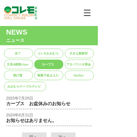
NEWS
ニュース
全て
コレモおおむら
大きな新鮮村
文具&雑貨clips
カーブス
アオバラジオ商会
朝げ屋
御菓子処まえだ
DaiDai
おおむらケーブルテレビ
2025年7月29日
カーブス お盆休みのお知らせ
2024年8月31日
お知らせはありません。
前へ
次へ